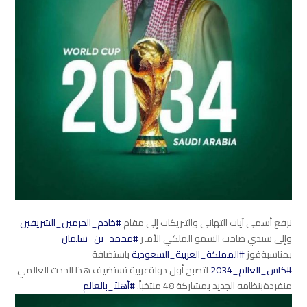
نرفع أسمى آيات التهاني والتبريكات إلى مقام
#خادم_الحرمين_الشريفين
وإلى سيدي صاحب السمو الملكي الأمير
#محمد_بن_سلمان
بمناسبةفوز
#المملكة_العربية_السعودية
باستضافة
#كاس_العالم_2034
لتصبح أول دولةعربية تستضيف هذا الحدث العالمي
منفردةبنظامه الجديد بمشاركة 48 منتخباً.
#أهلاً_بالعالم