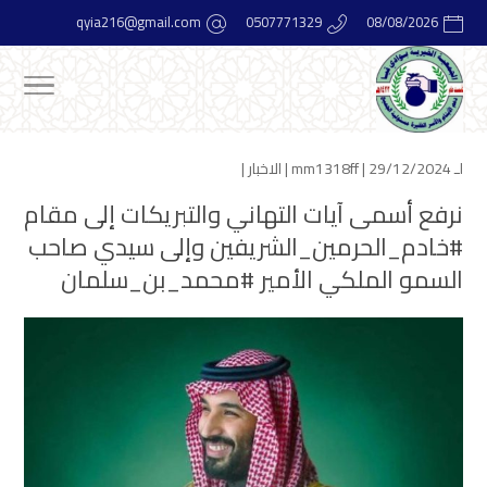
qyia216@gmail.com
0507771329
08/08/2026
لـ
| 29/12/2024 |
mm1318ff
الاخبار
|
نرفع أسمى آيات التهاني والتبريكات إلى مقام
#خادم_الحرمين_الشريفين وإلى سيدي صاحب
السمو الملكي الأمير #محمد_بن_سلمان