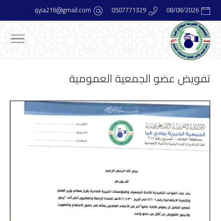
qyia216@gmail.com
0507771329
08/08/2026
تفويض عضو الجمعية العمومية