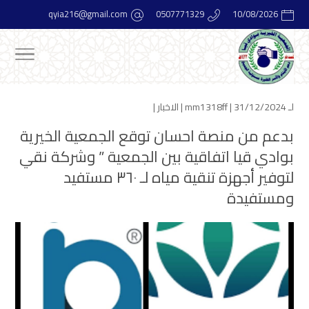
qyia216@gmail.com
0507771329
10/08/2026
لـ
| 31/12/2024 |
mm1318ff
الاخبار
|
بدعم من منصة احسان توقع الجمعية الخيرية
بوادي قيا اتفاقية بين الجمعية ” وشركة نقي
لتوفير أجهزة تنقية مياه لـ ٣٦٠ مستفيد
ومستفيدة